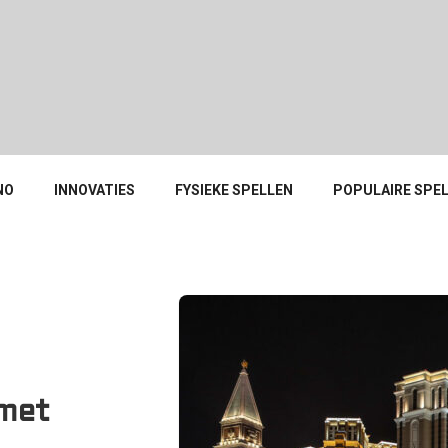
NO
INNOVATIES
FYSIEKE SPELLEN
POPULAIRE SPE
 met