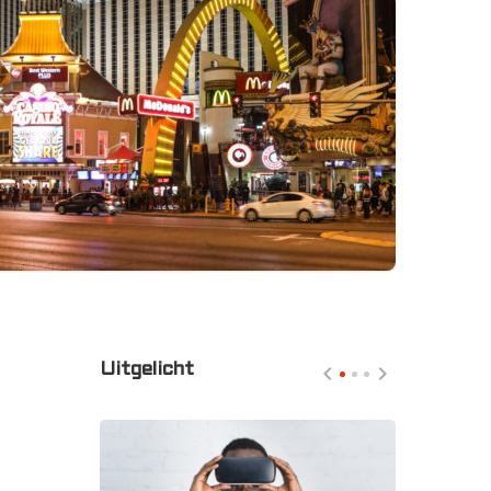
Uitgelicht