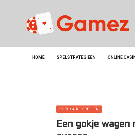
HOME
SPELSTRATEGIEËN
ONLINE CASI
POPULAIRE SPELLEN
Een gokje wagen