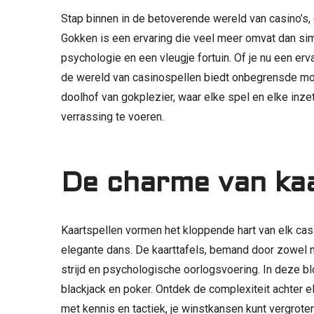
Stap binnen in de betoverende wereld van casino’s
Gokken is een ervaring die veel meer omvat dan si
psychologie en een vleugje fortuin. Of je nu een er
de wereld van casinospellen biedt onbegrensde mog
doolhof van gokplezier, waar elke spel en elke inze
verrassing te voeren.
De charme van kaa
Kaartspellen vormen het kloppende hart van elk casi
elegante dans. De kaarttafels, bemand door zowel n
strijd en psychologische oorlogsvoering. In deze b
blackjack en poker. Ontdek de complexiteit achter 
met kennis en tactiek, je winstkansen kunt vergroten 