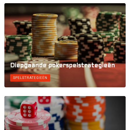
Diepgaande pokerspelstrategieën
SPELSTRATEGIEËN