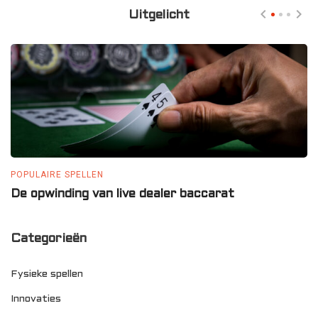
Uitgelicht
POPULAIRE SPELLEN
FY
De opwinding van live dealer baccarat
D
Categorieën
Fysieke spellen
Innovaties