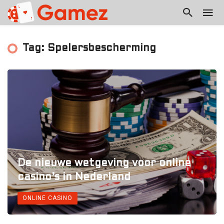
Tag: Spelersbescherming
De nieuwe wetgeving voor online
casino’s in Nederland
ONLINE CASINO