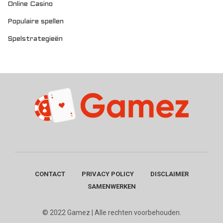
Online Casino
Populaire spellen
Spelstrategieën
CONTACT
PRIVACY POLICY
DISCLAIMER
SAMENWERKEN
© 2022 Gamez | Alle rechten voorbehouden.