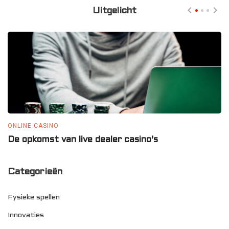
Uitgelicht
ONLINE CASINO
O
De opkomst van live dealer casino’s
T
Categorieën
Fysieke spellen
Innovaties