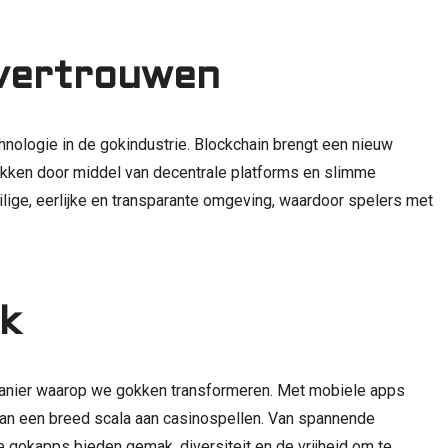
 vertrouwen
nologie in de gokindustrie. Blockchain brengt een nieuw
 gokken door middel van decentrale platforms en slimme
lige, eerlijke en transparante omgeving, waardoor spelers met
ak
manier waarop we gokken transformeren. Met mobiele apps
an een breed scala aan casinospellen. Van spannende
e gokapps bieden gemak, diversiteit en de vrijheid om te