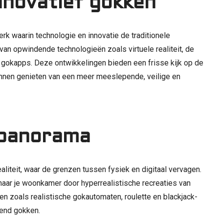
nnovatief gokken
erk waarin technologie en innovatie de traditionele
an opwindende technologieën zoals virtuele realiteit, de
 gokapps. Deze ontwikkelingen bieden een frisse kijk op de
SPELSTRATEGIEËN
INNOVATIES
unnen genieten van een meer meeslepende, veilige en
De kunst van het winnen bij
De digitale revolutie i
roulette
gokken
-panorama
aliteit, waar de grenzen tussen fysiek en digitaal vervagen.
o naar je woonkamer door hyperrealistische recreaties van
en zoals realistische gokautomaten, roulette en blackjack-
end gokken.