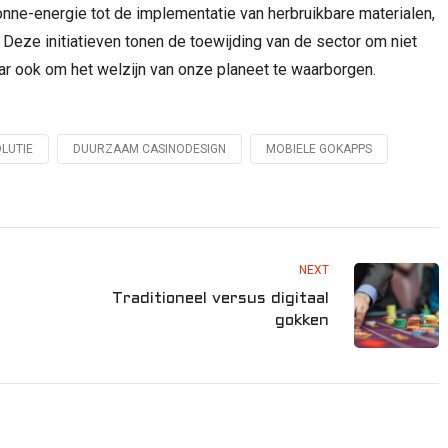
nne-energie tot de implementatie van herbruikbare materialen,
Deze initiatieven tonen de toewijding van de sector om niet
aar ook om het welzijn van onze planeet te waarborgen.
OLUTIE
DUURZAAM CASINODESIGN
MOBIELE GOKAPPS
NEXT
Traditioneel versus digitaal
gokken