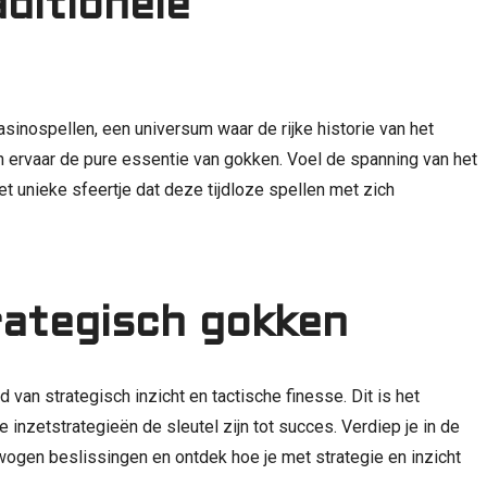
ditionele
asinospellen, een universum waar de rijke historie van het
FYSIEKE SPELLEN
INNOVATIES
en ervaar de pure essentie van gokken. Voel de spanning van het
De sensatie van baccarat
Innovaties die de to
het unieke sfeertje dat deze tijdloze spellen met zich
gokken vormgeven
rategisch gokken
 van strategisch inzicht en tactische finesse. Dit is het
nzetstrategieën de sleutel zijn tot succes. Verdiep je in de
ogen beslissingen en ontdek hoe je met strategie en inzicht