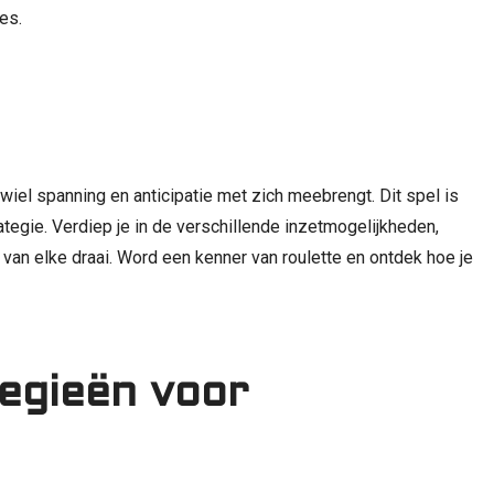
es.
 wiel spanning en anticipatie met zich meebrengt. Dit spel is
tegie. Verdiep je in de verschillende inzetmogelijkheden,
an elke draai. Word een kenner van roulette en ontdek hoe je
egieën voor