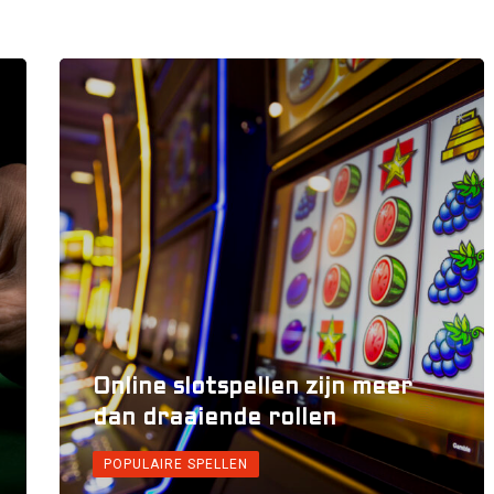
Online slotspellen zijn meer
dan draaiende rollen
POPULAIRE SPELLEN