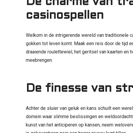
De charme van tra
casinospellen
Welkom in de intrigerende wereld van traditionele c
gokken tot leven komt. Maak een reis door de tijd 
draaiende roulettewiel, het geritsel van kaarten en 
meebrengen.
De finesse van st
Achter de sluier van geluk en kans schuilt een wereld
domein waar slimme beslissingen en weldoordachte i
kunst van het anticiperen op kansen, neem weloverw