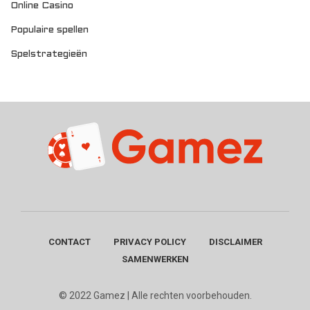
Online Casino
Populaire spellen
Spelstrategieën
CONTACT
PRIVACY POLICY
DISCLAIMER
SAMENWERKEN
© 2022 Gamez | Alle rechten voorbehouden.