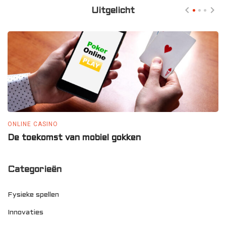
Uitgelicht
ONLINE CASINO
FY
De toekomst van mobiel gokken
E
Categorieën
Fysieke spellen
Innovaties